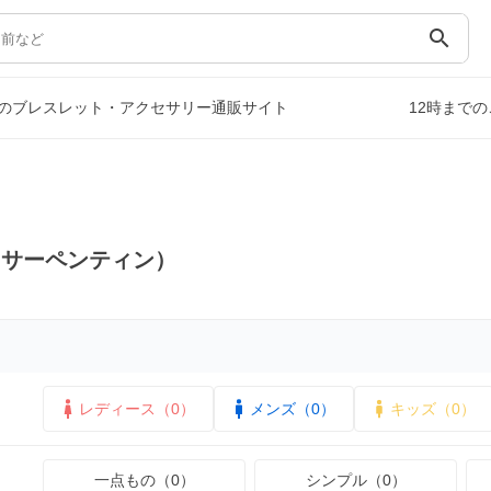
search
のブレスレット・アクセサリー通販サイト
12時まで
）
（サーペンティン）
レディース（0）
メンズ（0）
キッズ（0）
一点もの（0）
シンプル（0）