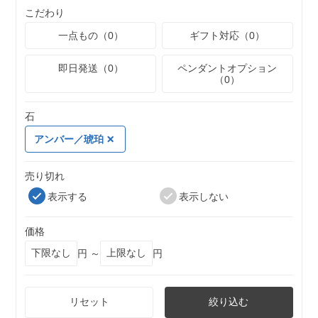
こだわり
一点もの（0）
ギフト対応（0）
即日発送（0）
ペンダントオプション
（0）
石
アンバー／琥珀
売り切れ
表示する
表示しない
価格
円 ～
円
リセット
絞り込む