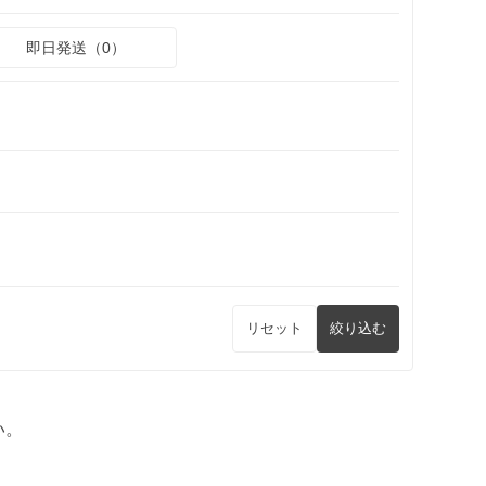
即日発送（0）
リセット
絞り込む
い。