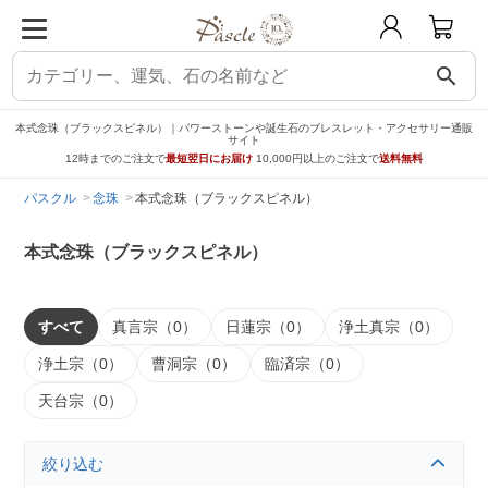
search
本式念珠（ブラックスピネル）｜パワーストーンや誕生石のブレスレット・アクセサリー通販
サイト
12時までのご注文で
最短翌日にお届け
10,000円以上のご注文で
送料無料
パスクル
念珠
本式念珠（ブラックスピネル）
本式念珠（ブラックスピネル）
すべて
真言宗（0）
日蓮宗（0）
浄土真宗（0）
浄土宗（0）
曹洞宗（0）
臨済宗（0）
天台宗（0）
絞り込む