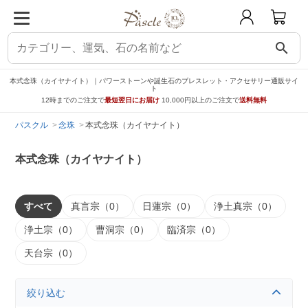
search
本式念珠（カイヤナイト）｜パワーストーンや誕生石のブレスレット・アクセサリー通販サイ
ト
12時までのご注文で
最短翌日にお届け
10,000円以上のご注文で
送料無料
パスクル
念珠
本式念珠（カイヤナイト）
本式念珠（カイヤナイト）
すべて
真言宗（0）
日蓮宗（0）
浄土真宗（0）
浄土宗（0）
曹洞宗（0）
臨済宗（0）
天台宗（0）
絞り込む