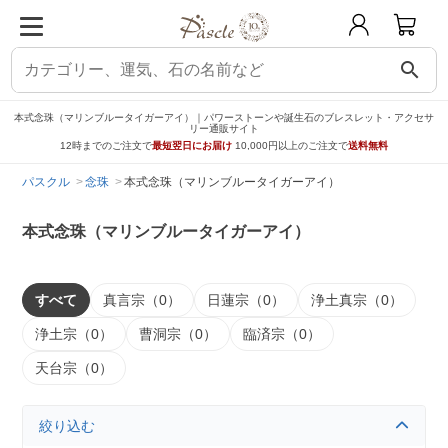
search
本式念珠（マリンブルータイガーアイ）｜パワーストーンや誕生石のブレスレット・アクセサ
リー通販サイト
12時までのご注文で
最短翌日にお届け
10,000円以上のご注文で
送料無料
パスクル
念珠
本式念珠（マリンブルータイガーアイ）
本式念珠（マリンブルータイガーアイ）
すべて
真言宗（0）
日蓮宗（0）
浄土真宗（0）
浄土宗（0）
曹洞宗（0）
臨済宗（0）
天台宗（0）
絞り込む