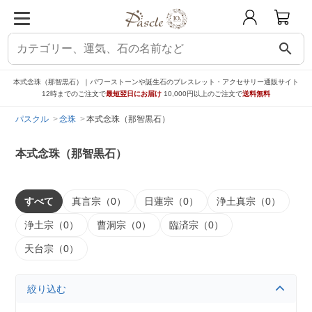
search
本式念珠（那智黒石）｜パワーストーンや誕生石のブレスレット・アクセサリー通販サイト
12時までのご注文で
最短翌日にお届け
10,000円以上のご注文で
送料無料
パスクル
念珠
本式念珠（那智黒石）
本式念珠（那智黒石）
すべて
真言宗（0）
日蓮宗（0）
浄土真宗（0）
浄土宗（0）
曹洞宗（0）
臨済宗（0）
天台宗（0）
絞り込む