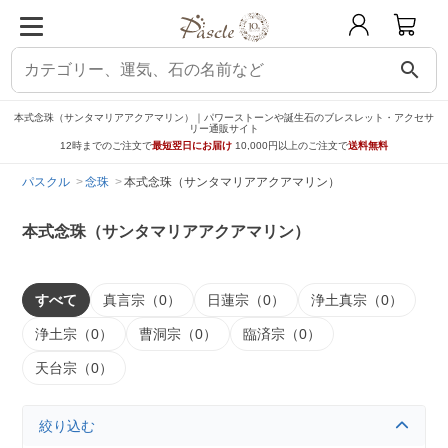
search
本式念珠（サンタマリアアクアマリン）｜パワーストーンや誕生石のブレスレット・アクセサ
リー通販サイト
12時までのご注文で
最短翌日にお届け
10,000円以上のご注文で
送料無料
パスクル
念珠
本式念珠（サンタマリアアクアマリン）
本式念珠（サンタマリアアクアマリン）
すべて
真言宗（0）
日蓮宗（0）
浄土真宗（0）
浄土宗（0）
曹洞宗（0）
臨済宗（0）
天台宗（0）
絞り込む