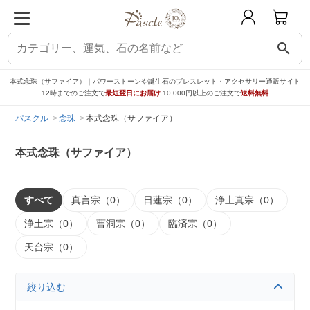
search
本式念珠（サファイア）｜パワーストーンや誕生石のブレスレット・アクセサリー通販サイト
12時までのご注文で
最短翌日にお届け
10,000円以上のご注文で
送料無料
パスクル
念珠
本式念珠（サファイア）
本式念珠（サファイア）
すべて
真言宗（0）
日蓮宗（0）
浄土真宗（0）
浄土宗（0）
曹洞宗（0）
臨済宗（0）
天台宗（0）
絞り込む