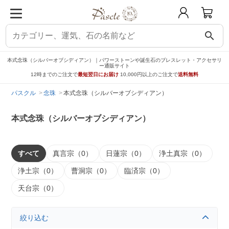
search
本式念珠（シルバーオブシディアン）｜パワーストーンや誕生石のブレスレット・アクセサリ
ー通販サイト
12時までのご注文で
最短翌日にお届け
10,000円以上のご注文で
送料無料
パスクル
念珠
本式念珠（シルバーオブシディアン）
本式念珠（シルバーオブシディアン）
すべて
真言宗（0）
日蓮宗（0）
浄土真宗（0）
浄土宗（0）
曹洞宗（0）
臨済宗（0）
天台宗（0）
絞り込む