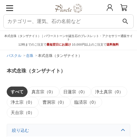
search
本式念珠（タンザナイト）｜パワーストーンや誕生石のブレスレット・アクセサリー通販サイ
ト
12時までのご注文で
最短翌日にお届け
10,000円以上のご注文で
送料無料
パスクル
念珠
本式念珠（タンザナイト）
本式念珠（タンザナイト）
すべて
真言宗（0）
日蓮宗（0）
浄土真宗（0）
浄土宗（0）
曹洞宗（0）
臨済宗（0）
天台宗（0）
絞り込む