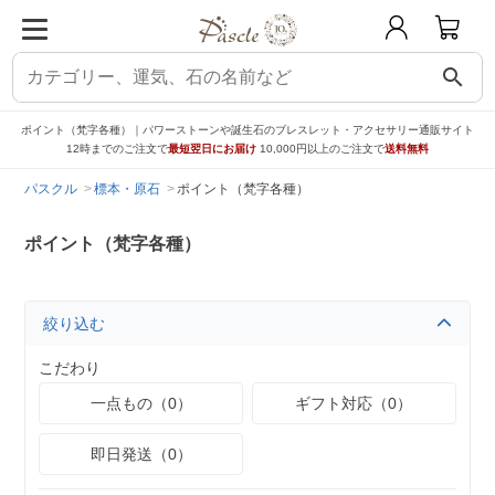
search
ポイント（梵字各種）｜パワーストーンや誕生石のブレスレット・アクセサリー通販サイト
12時までのご注文で
最短翌日にお届け
10,000円以上のご注文で
送料無料
パスクル
標本・原石
ポイント（梵字各種）
ポイント（梵字各種）
絞り込む
こだわり
一点もの（0）
ギフト対応（0）
即日発送（0）