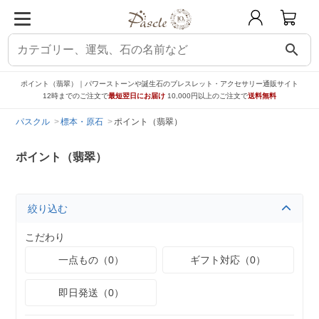
search
ポイント（翡翠）｜パワーストーンや誕生石のブレスレット・アクセサリー通販サイト
12時までのご注文で
最短翌日にお届け
10,000円以上のご注文で
送料無料
パスクル
標本・原石
ポイント（翡翠）
ポイント（翡翠）
絞り込む
こだわり
一点もの（0）
ギフト対応（0）
即日発送（0）