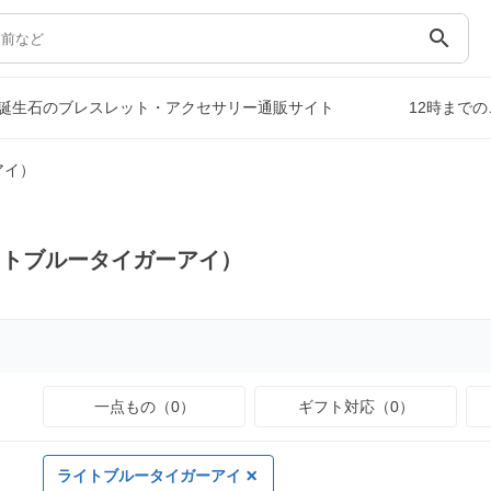
search
誕生石のブレスレット・アクセサリー通販サイト
12時まで
アイ）
イトブルータイガーアイ）
一点もの（0）
ギフト対応（0）
ライトブルータイガーアイ