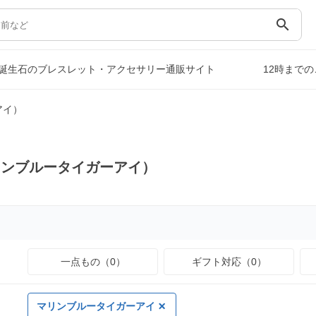
search
誕生石のブレスレット・アクセサリー通販サイト
12時まで
アイ）
リンブルータイガーアイ）
一点もの（0）
ギフト対応（0）
マリンブルータイガーアイ