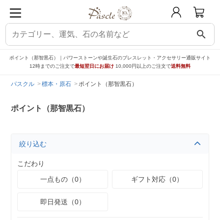
search
ポイント（那智黒石）｜パワーストーンや誕生石のブレスレット・アクセサリー通販サイト
12時までのご注文で
最短翌日にお届け
10,000円以上のご注文で
送料無料
パスクル
標本・原石
ポイント（那智黒石）
ポイント（那智黒石）
絞り込む
こだわり
一点もの（0）
ギフト対応（0）
即日発送（0）