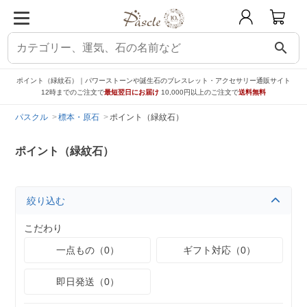
search
ポイント（緑紋石）｜パワーストーンや誕生石のブレスレット・アクセサリー通販サイト
12時までのご注文で
最短翌日にお届け
10,000円以上のご注文で
送料無料
パスクル
標本・原石
ポイント（緑紋石）
ポイント（緑紋石）
絞り込む
こだわり
一点もの（0）
ギフト対応（0）
即日発送（0）