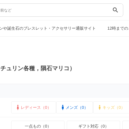
search
ンや誕生石のブレスレット・アクセサリー通販サイト
12時まで
ンチュリン各種，隕石マリコ）
レディース（0）
メンズ（0）
キッズ（0）
一点もの（0）
ギフト対応（0）