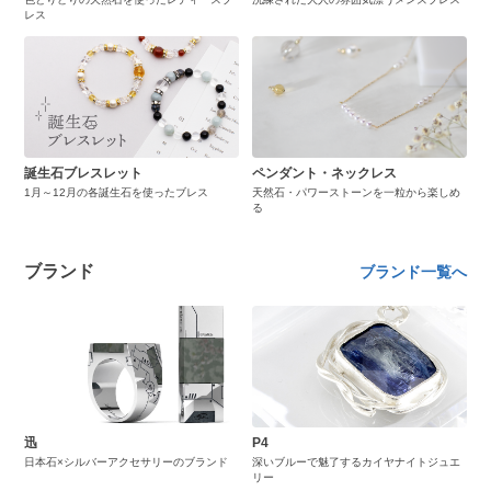
レス
誕生石ブレスレット
ペンダント・ネックレス
1月～12月の各誕生石を使ったブレス
天然石・パワーストーンを一粒から楽しめ
る
ブランド
ブランド一覧へ
迅
P4
日本石×シルバーアクセサリーのブランド
深いブルーで魅了するカイヤナイトジュエ
リー