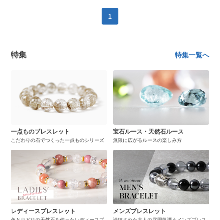
1
特集
特集一覧へ
一点ものブレスレット
宝石ルース・天然石ルース
こだわりの石でつくった一点ものシリーズ
無限に広がるルースの楽しみ方
レディースブレスレット
メンズブレスレット
色とりどりの天然石を使ったレディースブ
洗練された大人の雰囲気漂うメンズブレス