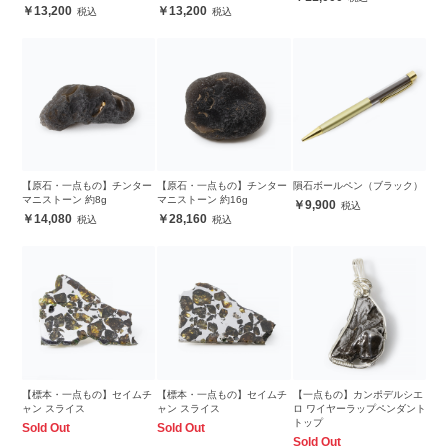
13,200
13,200
【原石・一点もの】チンター
【原石・一点もの】チンター
隕石ボールペン（ブラック）
マニストーン 約8g
マニストーン 約16g
9,900
14,080
28,160
【標本・一点もの】セイムチ
【標本・一点もの】セイムチ
【一点もの】カンポデルシエ
ャン スライス
ャン スライス
ロ ワイヤーラップペンダント
トップ
Sold Out
Sold Out
Sold Out