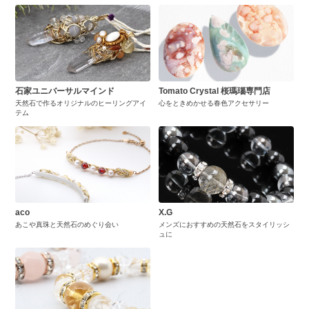
石家ユニバーサルマインド
Tomato Crystal 桜瑪瑙専門店
天然石で作るオリジナルのヒーリングアイ
心をときめかせる春色アクセサリー
テム
aco
X.G
あこや真珠と天然石のめぐり会い
メンズにおすすめの天然石をスタイリッシ
ュに