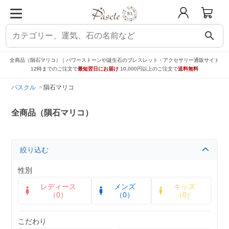
search
全商品（隕石マリコ）｜パワーストーンや誕生石のブレスレット・アクセサリー通販サイト
12時までのご注文で
最短翌日にお届け
10,000円以上のご注文で
送料無料
パスクル
隕石マリコ
全商品（隕石マリコ）
絞り込む
性別
レディース
メンズ
キッズ
（0）
（0）
（0）
こだわり