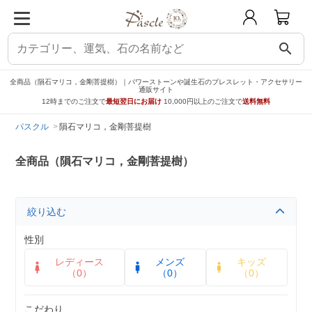
search
全商品（隕石マリコ，金剛菩提樹）｜パワーストーンや誕生石のブレスレット・アクセサリー
通販サイト
12時までのご注文で
最短翌日にお届け
10,000円以上のご注文で
送料無料
パスクル
隕石マリコ，金剛菩提樹
全商品（隕石マリコ，金剛菩提樹）
絞り込む
性別
レディース
メンズ
キッズ
（0）
（0）
（0）
こだわり