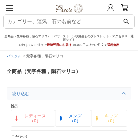
search
全商品（梵字各種，隕石マリコ）｜パワーストーンや誕生石のブレスレット・アクセサリー通
販サイト
12時までのご注文で
最短翌日にお届け
10,000円以上のご注文で
送料無料
パスクル
梵字各種，隕石マリコ
全商品（梵字各種，隕石マリコ）
絞り込む
性別
レディース
メンズ
キッズ
（0）
（0）
（0）
こだわり