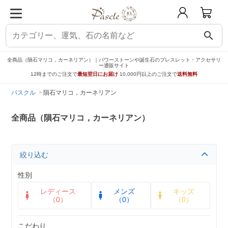
search
全商品（隕石マリコ，カーネリアン）｜パワーストーンや誕生石のブレスレット・アクセサリ
ー通販サイト
12時までのご注文で
最短翌日にお届け
10,000円以上のご注文で
送料無料
パスクル
隕石マリコ，カーネリアン
全商品（隕石マリコ，カーネリアン）
絞り込む
性別
レディース
メンズ
キッズ
（0）
（0）
（0）
こだわり