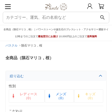
search
全商品（隕石マリコ，桜）｜パワーストーンや誕生石のブレスレット・アクセサリー通販サイ
ト
12時までのご注文で
最短翌日にお届け
10,000円以上のご注文で
送料無料
パスクル
隕石マリコ，桜
全商品（隕石マリコ，桜）
絞り込む
性別
レディース
メンズ
キッズ
（0）
（0）
（0）
こだわり