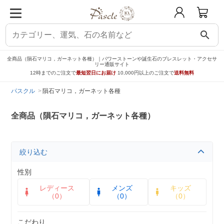
search
全商品（隕石マリコ，ガーネット各種）｜パワーストーンや誕生石のブレスレット・アクセサ
リー通販サイト
12時までのご注文で
最短翌日にお届け
10,000円以上のご注文で
送料無料
パスクル
隕石マリコ，ガーネット各種
全商品（隕石マリコ，ガーネット各種）
絞り込む
性別
レディース
メンズ
キッズ
（0）
（0）
（0）
こだわり