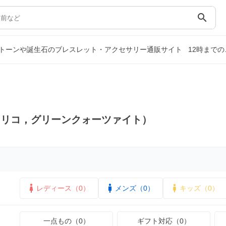
search
トーンや誕生石のブレスレット・アクセサリー通販サイト
12時まで
マリコ，グリーンクォーツァイト）
レディース（0）
メンズ（0）
キッズ（0）
一点もの（0）
ギフト対応（0）