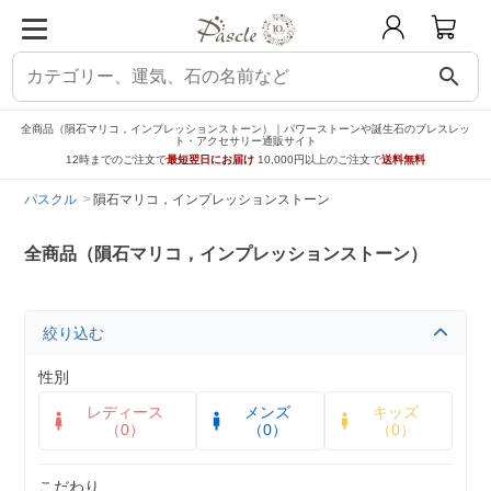
search
全商品（隕石マリコ，インプレッションストーン）｜パワーストーンや誕生石のブレスレッ
ト・アクセサリー通販サイト
12時までのご注文で
最短翌日にお届け
10,000円以上のご注文で
送料無料
パスクル
隕石マリコ，インプレッションストーン
全商品（隕石マリコ，インプレッションストーン）
絞り込む
性別
レディース
メンズ
キッズ
（0）
（0）
（0）
こだわり