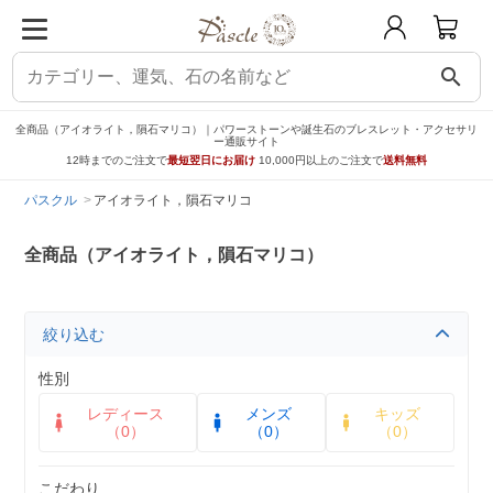
search
全商品（アイオライト，隕石マリコ）｜パワーストーンや誕生石のブレスレット・アクセサリ
ー通販サイト
12時までのご注文で
最短翌日にお届け
10,000円以上のご注文で
送料無料
パスクル
アイオライト，隕石マリコ
全商品（アイオライト，隕石マリコ）
絞り込む
性別
レディース
メンズ
キッズ
（0）
（0）
（0）
こだわり