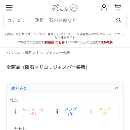
search
全商品（隕石マリコ，ジャスパー各種）｜パワーストーンや誕生石のブレスレット・アクセサ
リー通販サイト
12時までのご注文で
最短翌日にお届け
10,000円以上のご注文で
送料無料
パスクル
隕石マリコ，ジャスパー各種
全商品（隕石マリコ，ジャスパー各種）
絞り込む
性別
レディース
メンズ
キッズ
（0）
（0）
（0）
こだわり