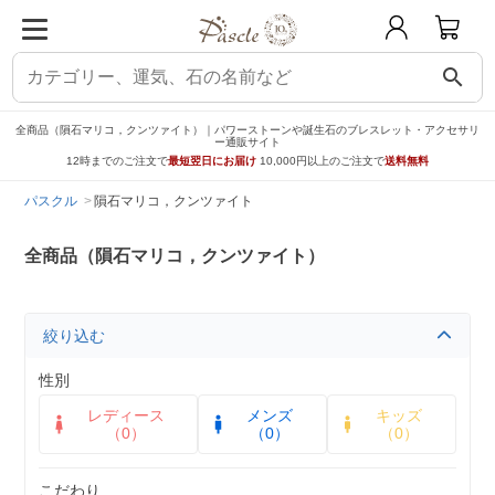
search
全商品（隕石マリコ，クンツァイト）｜パワーストーンや誕生石のブレスレット・アクセサリ
ー通販サイト
12時までのご注文で
最短翌日にお届け
10,000円以上のご注文で
送料無料
パスクル
隕石マリコ，クンツァイト
全商品（隕石マリコ，クンツァイト）
絞り込む
性別
レディース
メンズ
キッズ
（0）
（0）
（0）
こだわり