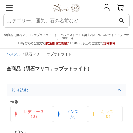
search
全商品（隕石マリコ，ラブラドライト）｜パワーストーンや誕生石のブレスレット・アクセサ
リー通販サイト
12時までのご注文で
最短翌日にお届け
10,000円以上のご注文で
送料無料
パスクル
隕石マリコ，ラブラドライト
全商品（隕石マリコ，ラブラドライト）
絞り込む
性別
レディース
メンズ
キッズ
（0）
（0）
（0）
こだわり