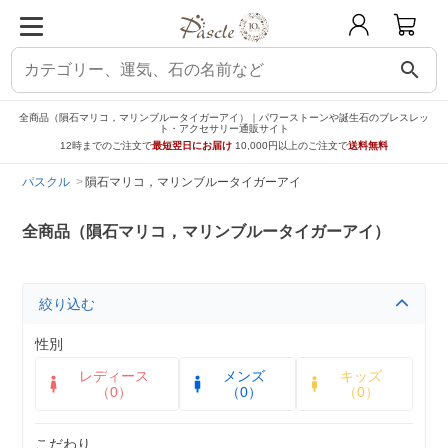
search
全商品（隕石マリコ，マリンブルータイガーアイ）｜パワーストーンや誕生石のブレスレッ
ト・アクセサリー通販サイト
12時までのご注文で
最短翌日にお届け
10,000円以上のご注文で
送料無料
パスクル
隕石マリコ，マリンブルータイガーアイ
全商品（隕石マリコ，マリンブルータイガーアイ）
絞り込む
性別
レディース
メンズ
キッズ
（0）
（0）
（0）
こだわり