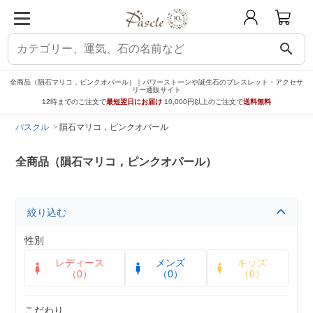
search
全商品（隕石マリコ，ピンクオパール）｜パワーストーンや誕生石のブレスレット・アクセサ
リー通販サイト
12時までのご注文で
最短翌日にお届け
10,000円以上のご注文で
送料無料
パスクル
隕石マリコ，ピンクオパール
全商品（隕石マリコ，ピンクオパール）
絞り込む
性別
レディース
メンズ
キッズ
（0）
（0）
（0）
こだわり