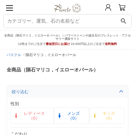
search
全商品（隕石マリコ，イエローオパール）｜パワーストーンや誕生石のブレスレット・アクセ
サリー通販サイト
12時までのご注文で
最短翌日にお届け
10,000円以上のご注文で
送料無料
パスクル
隕石マリコ，イエローオパール
全商品（隕石マリコ，イエローオパール）
絞り込む
性別
レディース
メンズ
キッズ
（0）
（0）
（0）
こだわり