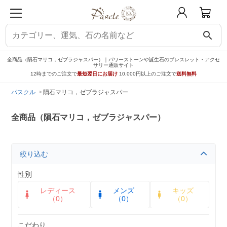
search
全商品（隕石マリコ，ゼブラジャスパー）｜パワーストーンや誕生石のブレスレット・アクセ
サリー通販サイト
12時までのご注文で
最短翌日にお届け
10,000円以上のご注文で
送料無料
パスクル
隕石マリコ，ゼブラジャスパー
全商品（隕石マリコ，ゼブラジャスパー）
絞り込む
性別
レディース
メンズ
キッズ
（0）
（0）
（0）
こだわり