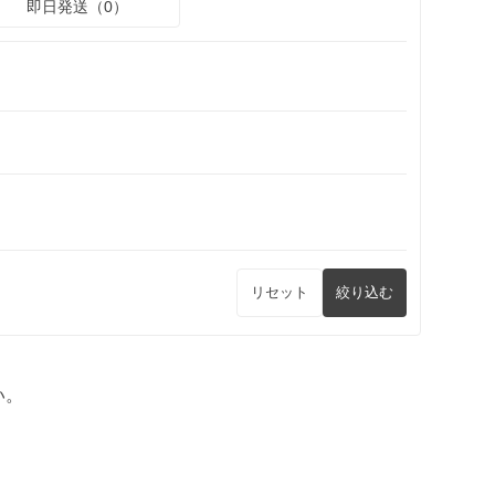
即日発送（0）
リセット
絞り込む
い。