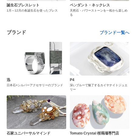
誕生石ブレスレット
ペンダント・ネックレス
1月～12月の各誕生石を使ったブレス
天然石・パワーストーンを一粒から楽しめ
る
ブランド
ブランド一覧へ
迅
P4
日本石×シルバーアクセサリーのブランド
深いブルーで魅了するカイヤナイトジュエ
リー
石家ユニバーサルマインド
Tomato Crystal 桜瑪瑙専門店