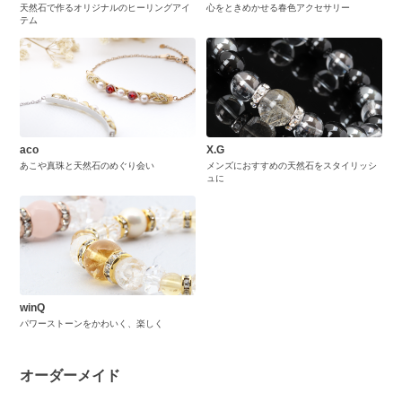
天然石で作るオリジナルのヒーリングアイ
心をときめかせる春色アクセサリー
テム
aco
X.G
あこや真珠と天然石のめぐり会い
メンズにおすすめの天然石をスタイリッシ
ュに
winQ
パワーストーンをかわいく、楽しく
オーダーメイド