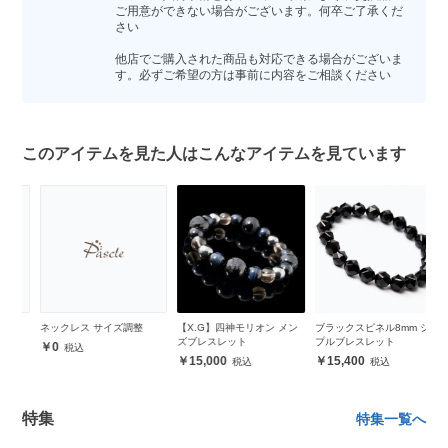
ご用意ができない場合がございます。何卒ご了承くだ
さい
他店でご購入された商品も対応できる場合がございま
す。必ずご希望の方は事前に内容をご相談ください
このアイテムを見た人はこんなアイテムを見ています
ネックレス サイズ調整
【X.G】四神モリオン メン
ブラックスピネル8mm シン
ア
ズブレスレット
プルブレスレット
0
15,000
15,400
特集
特集一覧へ