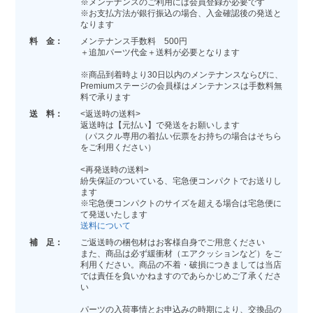
※メンテナンスのご利用には会員登録が必要です
※お支払方法が銀行振込の場合、入金確認後の発送と
なります
料 金：
メンテナンス手数料 500円
＋追加パーツ代金＋送料が必要となります
※商品到着時より30日以内のメンテナンスならびに、
Premiumステージの会員様はメンテナンスは手数料無
料で承ります
送 料：
<返送時の送料>
返送時は【元払い】で発送をお願いします
（パスクル専用の着払い伝票をお持ちの場合はそちら
をご利用ください）
<再発送時の送料>
紛失保証のついている、宅急便コンパクトでお送りし
ます
※宅急便コンパクトのサイズを超える場合は宅急便に
て発送いたします
送料について
補 足：
ご返送時の梱包材はお客様自身でご用意ください
また、商品は必ず緩衝材（エアクッションなど）をご
利用ください。商品の不着・破損につきましては当店
では責任を負いかねますのであらかじめご了承くださ
い
パーツの入荷事情とお申込みの時期により、交換品の