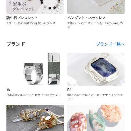
誕生石ブレスレット
ペンダント・ネックレス
1月～12月の各誕生石を使ったブレス
天然石・パワーストーンを一粒から楽しめ
る
ブランド
ブランド一覧へ
迅
P4
日本石×シルバーアクセサリーのブランド
深いブルーで魅了するカイヤナイトジュエ
リー