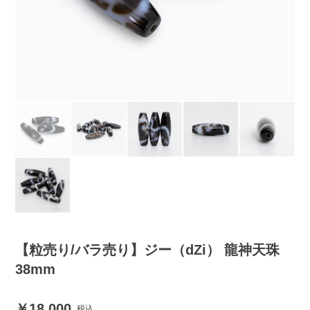
【粒売り/バラ売り】ジー（dZi） 龍神天珠
38mm
18,000
税込