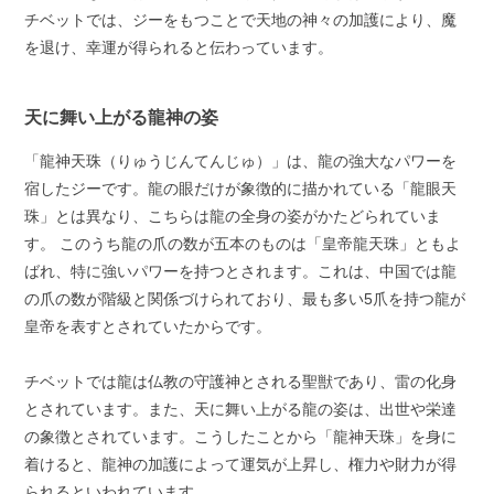
チベットでは、ジーをもつことで天地の神々の加護により、魔
を退け、幸運が得られると伝わっています。
天に舞い上がる龍神の姿
「龍神天珠（りゅうじんてんじゅ）」は、龍の強大なパワーを
宿したジーです。龍の眼だけが象徴的に描かれている「龍眼天
珠」とは異なり、こちらは龍の全身の姿がかたどられていま
す。 このうち龍の爪の数が五本のものは「皇帝龍天珠」ともよ
ばれ、特に強いパワーを持つとされます。これは、中国では龍
の爪の数が階級と関係づけられており、最も多い5爪を持つ龍が
皇帝を表すとされていたからです。
チベットでは龍は仏教の守護神とされる聖獣であり、雷の化身
とされています。また、天に舞い上がる龍の姿は、出世や栄達
の象徴とされています。こうしたことから「龍神天珠」を身に
着けると、龍神の加護によって運気が上昇し、権力や財力が得
られるといわれています。