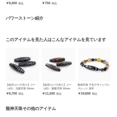
安心
9,400
750
パワーストーン紹介
このアイテムを見た人はこんなアイテムを見ています
【粒売り/バラ売り】ジー
【粒売り/バラ売り】ジー
龍神天珠 干支デザインブレ
【
（dZi） 九眼天珠 38mm
（dZi） 龍眼天珠 38mm
スレット 辰年
（
6,700
11,500
34,600
龍神天珠その他のアイテム