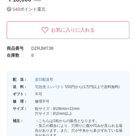
540
ポイント還元
お気に入りに入れる
商品番号
DZRJMT38
在庫数
8
配 送：
翌日配送
可
送 料：
宅急便コンパクト
550円から(1万円以上で送料無料)
ギフト：
不可
修 理：
修理不可
サイズ：
粒サイズ：約38mm×12mm
穴サイズ：約2mm以上
補足：
・こちらは1粒からの販売となります。
・加工の都合により、穴周りに傷や凹みが見られる場
合があります。また、穴が中央から多少ずれている場
合があります。