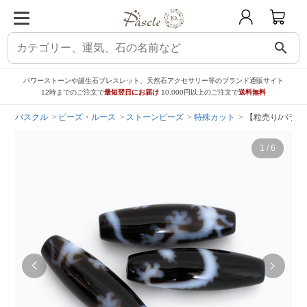
search
パワーストーンや誕生石ブレスレット、天然石アクセサリー等のブランド通販サイト
12時までのご注文で
最短翌日にお届け
10,000円以上のご注文で
送料無料
パスクル
ビーズ・ルース
ストーンビーズ
特殊カット
【粒売り/バラ売り
1
/
6