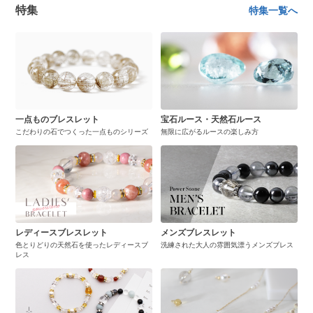
特集
特集一覧へ
一点ものブレスレット
宝石ルース・天然石ルース
こだわりの石でつくった一点ものシリーズ
無限に広がるルースの楽しみ方
レディースブレスレット
メンズブレスレット
色とりどりの天然石を使ったレディースブ
洗練された大人の雰囲気漂うメンズブレス
レス