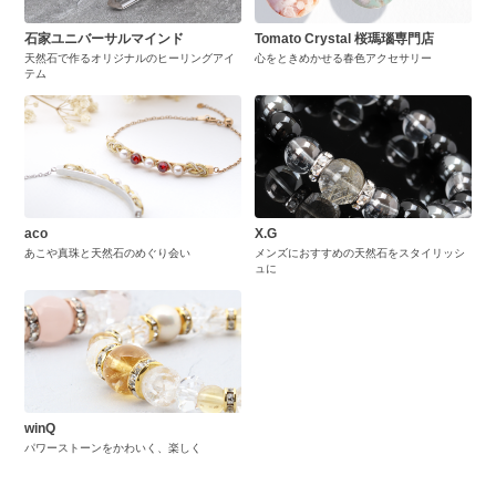
石家ユニバーサルマインド
Tomato Crystal 桜瑪瑙専門店
天然石で作るオリジナルのヒーリングアイ
心をときめかせる春色アクセサリー
テム
aco
X.G
あこや真珠と天然石のめぐり会い
メンズにおすすめの天然石をスタイリッシ
ュに
winQ
パワーストーンをかわいく、楽しく