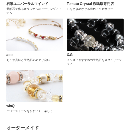
石家ユニバーサルマインド
Tomato Crystal 桜瑪瑙専門店
天然石で作るオリジナルのヒーリングアイ
心をときめかせる春色アクセサリー
テム
aco
X.G
あこや真珠と天然石のめぐり会い
メンズにおすすめの天然石をスタイリッシ
ュに
winQ
パワーストーンをかわいく、楽しく
オーダーメイド