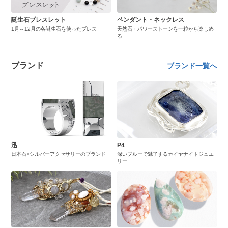
誕生石ブレスレット
ペンダント・ネックレス
1月～12月の各誕生石を使ったブレス
天然石・パワーストーンを一粒から楽しめ
る
ブランド
ブランド一覧へ
迅
P4
日本石×シルバーアクセサリーのブランド
深いブルーで魅了するカイヤナイトジュエ
リー