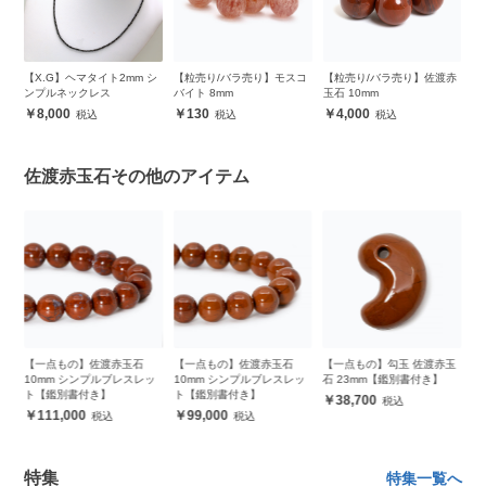
イ
【X.G】ヘマタイト2mm シ
【粒売り/バラ売り】モスコ
【粒売り/バラ売り】佐渡赤
ロ
ンプルネックレス
バイト 8mm
玉石 10mm
8,000
130
4,000
佐渡赤玉石その他のアイテム
赤
【一点もの】佐渡赤玉石
【一点もの】佐渡赤玉石
【一点もの】勾玉 佐渡赤玉
10mm シンプルブレスレッ
10mm シンプルブレスレッ
石 23mm【鑑別書付き】
ト【鑑別書付き】
ト【鑑別書付き】
38,700
111,000
99,000
特集
特集一覧へ