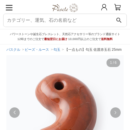
search
パワーストーンや誕生石ブレスレット、天然石アクセサリー等のブランド通販サイト
12時までのご注文で
最短翌日にお届け
10,000円以上のご注文で
送料無料
パスクル
ビーズ・ルース
勾玉
【一点もの】勾玉 佐渡赤玉石 25mm【
1
/
6