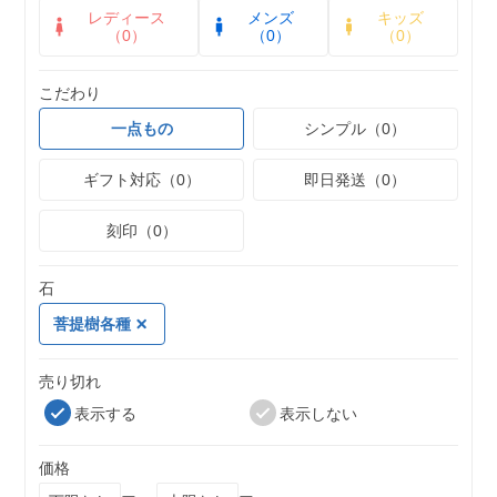
レディース
メンズ
キッズ
（0）
（0）
（0）
こだわり
一点もの
シンプル（0）
ギフト対応（0）
即日発送（0）
刻印（0）
石
菩提樹各種
売り切れ
表示する
表示しない
価格