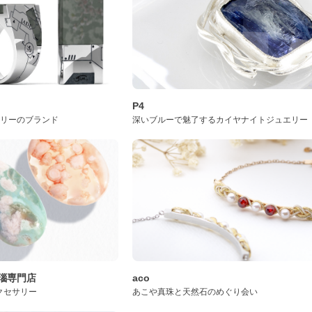
P4
サリーのブランド
深いブルーで魅了するカイヤナイトジュエリー
桜瑪瑙専門店
aco
クセサリー
あこや真珠と天然石のめぐり会い