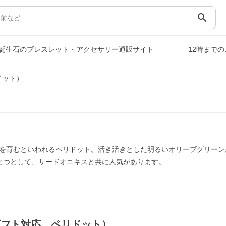
search
誕生石のブレスレット・アクセサリー通販サイト
12時まで
ドット）
を育むといわれるペリドット。活き活きとした明るいオリーブグリーン
とつとして、サードオニキスと共に人気があります。
ギフト対応，ペリドット）