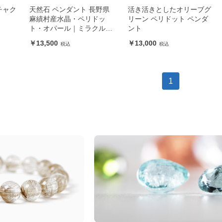
チャク
天然石 ペンダント 長野県
活き活きとしたオリーブグ
麻績村産水晶・ペリドッ
リーン ペリドット ペンダ
ト・オパール｜ミラクルツ
ント
ールワイヤーワーク アイデ
13,500
13,000
ンティティー
1