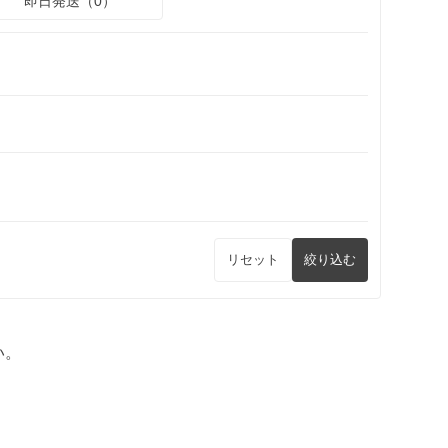
即日発送（0）
リセット
絞り込む
い。