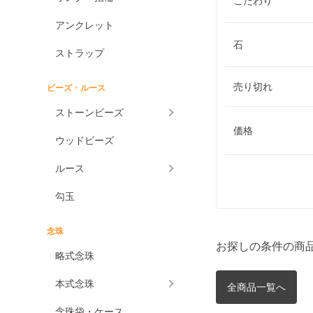
こだわり
アンクレット
石
ストラップ
売り切れ
ビーズ・ルース
ストーンビーズ
価格
ウッドビーズ
ルース
勾玉
念珠
お探しの条件の商
略式念珠
本式念珠
全商品一覧へ
念珠袋・ケース