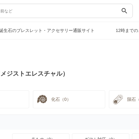
search
誕生石のブレスレット・アクセサリー通販サイト
12時まで
アメジストエレスチャル）
化石（0）
隕石