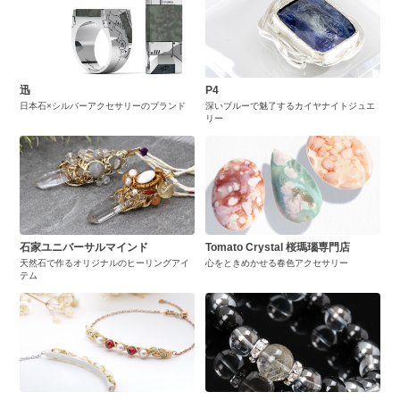
迅
P4
日本石×シルバーアクセサリーのブランド
深いブルーで魅了するカイヤナイトジュエ
リー
石家ユニバーサルマインド
Tomato Crystal 桜瑪瑙専門店
天然石で作るオリジナルのヒーリングアイ
心をときめかせる春色アクセサリー
テム