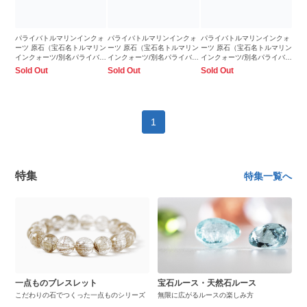
パライバトルマリンインクォ
パライバトルマリンインクォ
パライバトルマリンインクォ
ーツ 原石（宝石名トルマリン
ーツ 原石（宝石名トルマリン
ーツ 原石（宝石名トルマリン
インクォーツ/別名パライバ・
インクォーツ/別名パライバ・
インクォーツ/別名パライバ・
トルマリンインクォーツ）ブ
トルマリンインクォーツ）ブ
トルマリンインクォーツ）ブ
Sold Out
Sold Out
Sold Out
ラジル・パライバ州バターリ
ラジル・パライバ州バターリ
ラジル・パライバ州バターリ
ャ鉱山産産 9.13ct 識別済
ャ鉱山産産 4.75ct 識別済
ャ鉱山産産 8.33ct 識別済
15.6x15.3mm前後
15.4x11.0mm前後
15.6x12.9mm前後
1
特集
特集一覧へ
一点ものブレスレット
宝石ルース・天然石ルース
こだわりの石でつくった一点ものシリーズ
無限に広がるルースの楽しみ方