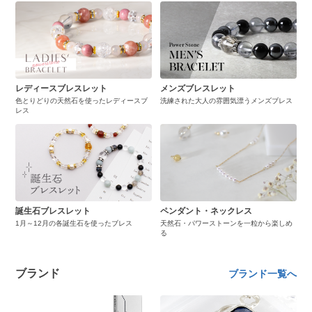
レディースブレスレット
メンズブレスレット
色とりどりの天然石を使ったレディースブ
洗練された大人の雰囲気漂うメンズブレス
レス
誕生石ブレスレット
ペンダント・ネックレス
1月～12月の各誕生石を使ったブレス
天然石・パワーストーンを一粒から楽しめ
る
ブランド
ブランド一覧へ