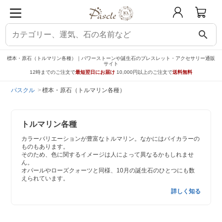
search
標本・原石（トルマリン各種）｜パワーストーンや誕生石のブレスレット・アクセサリー通販
サイト
12時までのご注文で
最短翌日にお届け
10,000円以上のご注文で
送料無料
パスクル
標本・原石（トルマリン各種）
トルマリン各種
カラーバリエーションが豊富なトルマリン。なかにはバイカラーの
ものもあります。
そのため、色に関するイメージは人によって異なるかもしれませ
ん。
オパールやローズクォーツと同様、10月の誕生石のひとつにも数
えられています。
詳しく知る