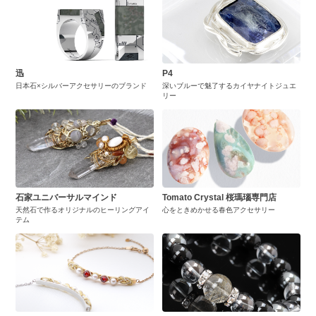
迅
P4
日本石×シルバーアクセサリーのブランド
深いブルーで魅了するカイヤナイトジュエ
リー
石家ユニバーサルマインド
Tomato Crystal 桜瑪瑙専門店
天然石で作るオリジナルのヒーリングアイ
心をときめかせる春色アクセサリー
テム