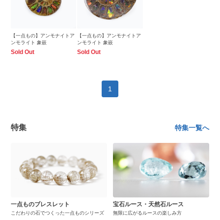
【一点もの】アンモナイトア
【一点もの】アンモナイトア
ンモライト 象嵌
ンモライト 象嵌
Sold Out
Sold Out
1
特集
特集一覧へ
一点ものブレスレット
宝石ルース・天然石ルース
こだわりの石でつくった一点ものシリーズ
無限に広がるルースの楽しみ方