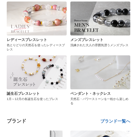
レディースブレスレット
メンズブレスレット
色とりどりの天然石を使ったレディースブ
洗練された大人の雰囲気漂うメンズブレス
レス
誕生石ブレスレット
ペンダント・ネックレス
1月～12月の各誕生石を使ったブレス
天然石・パワーストーンを一粒から楽しめ
る
ブランド
ブランド一覧へ