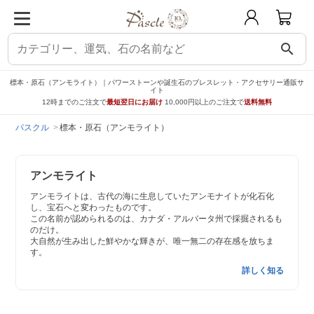
search
標本・原石（アンモライト）｜パワーストーンや誕生石のブレスレット・アクセサリー通販サ
イト
12時までのご注文で
最短翌日にお届け
10,000円以上のご注文で
送料無料
パスクル
標本・原石（アンモライト）
アンモライト
アンモライトは、古代の海に生息していたアンモナイトが化石化
し、宝石へと変わったものです。
この名前が認められるのは、カナダ・アルバータ州で採掘されるも
のだけ。
大自然が生み出した鮮やかな輝きが、唯一無二の存在感を放ちま
す。
詳しく知る