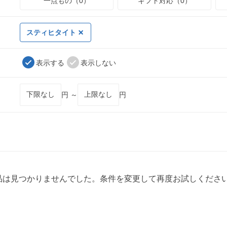
一点もの（0）
ギフト対応（0）
スティヒタイト
表示する
表示しない
円 ～
円
品は見つかりませんでした。条件を変更して再度お試しくださ