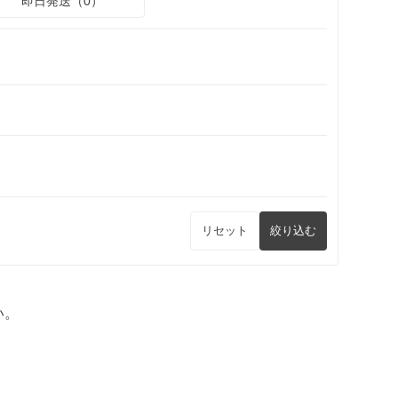
即日発送（0）
リセット
絞り込む
い。