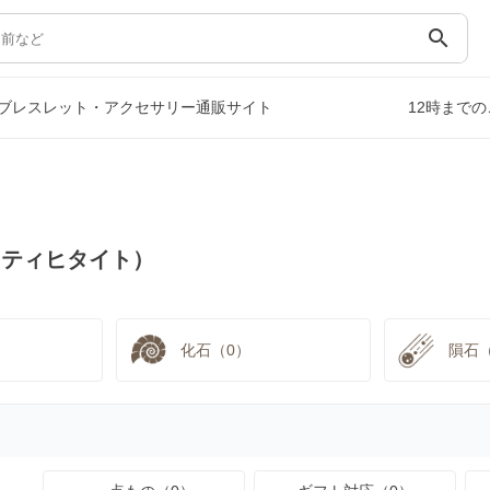
search
ブレスレット・アクセサリー通販サイト
12時まで
スティヒタイト）
化石（0）
隕石