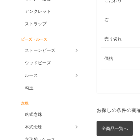
こだわり
アンクレット
石
ストラップ
売り切れ
ビーズ・ルース
ストーンビーズ
価格
ウッドビーズ
ルース
勾玉
念珠
お探しの条件の商
略式念珠
本式念珠
全商品一覧へ
念珠袋・ケース