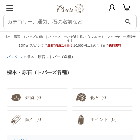
search
標本・原石（トパーズ各種）｜パワーストーンや誕生石のブレスレット・アクセサリー通販サ
イト
12時までのご注文で
最短翌日にお届け
10,000円以上のご注文で
送料無料
パスクル
標本・原石（トパーズ各種）
標本・原石（トパーズ各種）
鉱物（0）
化石（0）
隕石（0）
ポイント（0）