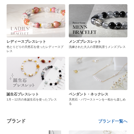
レディースブレスレット
メンズブレスレット
色とりどりの天然石を使ったレディースブ
洗練された大人の雰囲気漂うメンズブレス
レス
誕生石ブレスレット
ペンダント・ネックレス
1月～12月の各誕生石を使ったブレス
天然石・パワーストーンを一粒から楽しめ
る
ブランド
ブランド一覧へ