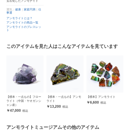
宝石化したアンモナイト
運気：
健康
｜
家庭円満
｜
仕
事運
アンモライトとは？
アンモライトの商品一覧
アンモライトのブレスレッ
ト
このアイテムを見た人はこんなアイテムを見ています
ト
【標本・一点もの】フロー
【標本・一点もの】アンモ
【標本】アンモライト
ラ
ライト（中国・ヤオガンシ
ライト
シ
6,600
ャン産）
13,200
47,000
アンモライトミュージアムその他のアイテム