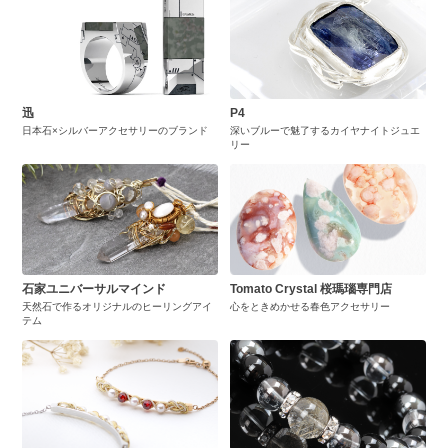
迅
P4
日本石×シルバーアクセサリーのブランド
深いブルーで魅了するカイヤナイトジュエ
リー
石家ユニバーサルマインド
Tomato Crystal 桜瑪瑙専門店
天然石で作るオリジナルのヒーリングアイ
心をときめかせる春色アクセサリー
テム