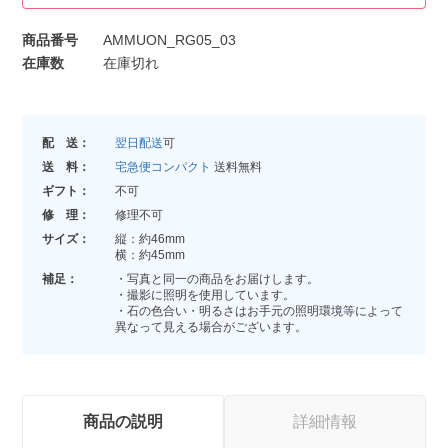
商品番号
AMMUON_RG05_03
在庫数
在庫切れ
配 送：
翌日配送
可
送 料：
宅急便コンパクト
送料無料
ギフト：
不可
修 理：
修理不可
サイズ：
縦：約46mm
横：約45mm
補足：
・写真と同一の商品をお届けします。
・撮影に照明を使用しています。
・石の色合い・明るさはお手元の照明環境等によって
異なって見える場合がございます。
商品の説明
詳細情報