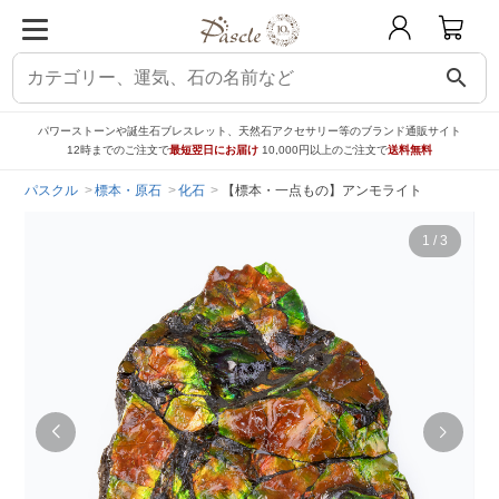
search
パワーストーンや誕生石ブレスレット、天然石アクセサリー等のブランド通販サイト
12時までのご注文で
最短翌日にお届け
10,000円以上のご注文で
送料無料
パスクル
標本・原石
化石
【標本・一点もの】アンモライト
1
/
3