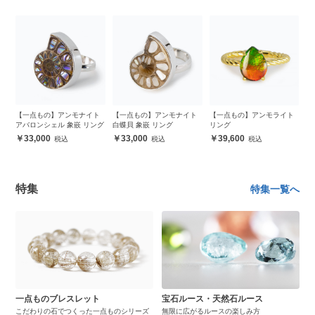
ト
【一点もの】アンモナイト
【一点もの】アンモナイト
【一点もの】アンモライト
【
アバロンシェル 象嵌 リング
白蝶貝 象嵌 リング
リング
ア
ダ
33,000
33,000
39,600
特集
特集一覧へ
一点ものブレスレット
宝石ルース・天然石ルース
こだわりの石でつくった一点ものシリーズ
無限に広がるルースの楽しみ方