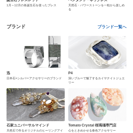
1月～12月の各誕生石を使ったブレス
天然石・パワーストーンを一粒から楽しめ
る
ブランド
ブランド一覧へ
迅
P4
日本石×シルバーアクセサリーのブランド
深いブルーで魅了するカイヤナイトジュエ
リー
石家ユニバーサルマインド
Tomato Crystal 桜瑪瑙専門店
天然石で作るオリジナルのヒーリングアイ
心をときめかせる春色アクセサリー