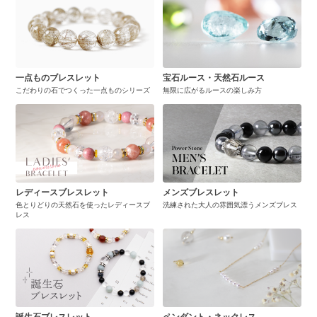
一点ものブレスレット
宝石ルース・天然石ルース
こだわりの石でつくった一点ものシリーズ
無限に広がるルースの楽しみ方
レディースブレスレット
メンズブレスレット
色とりどりの天然石を使ったレディースブ
洗練された大人の雰囲気漂うメンズブレス
レス
誕生石ブレスレット
ペンダント・ネックレス