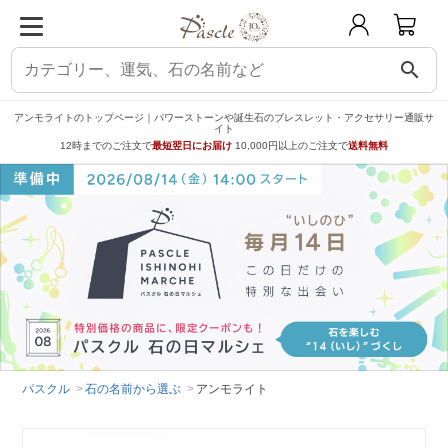
search
アンモライトのトップページ｜パワーストーンや誕生石のブレスレット・アクセサリー通販サ
イト
12時までのご注文で
最短翌日にお届け
10,000円以上のご注文で
送料無料
パスクル
石の名前から選ぶ
アンモライト