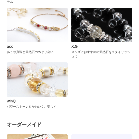
テム
aco
X.G
あこや真珠と天然石のめぐり会い
メンズにおすすめの天然石をスタイリッシ
ュに
winQ
パワーストーンをかわいく、楽しく
オーダーメイド