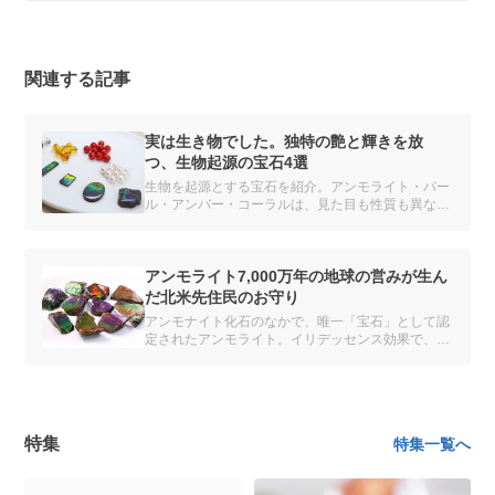
関連する記事
実は生き物でした。独特の艶と輝きを放
つ、生物起源の宝石4選
生物を起源とする宝石を紹介。アンモライト・パー
ル・アンバー・コーラルは、見た目も性質も異なる
魅力があります。
アンモライト7,000万年の地球の営みが生ん
だ北米先住民のお守り
アンモナイト化石のなかで、唯一「宝石」として認
定されたアンモライト。イリデッセンス効果で、さ
まざまな色彩が煌めく化石の宝石です。
特集
特集一覧へ