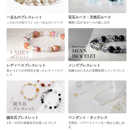
一点ものブレスレット
宝石ルース・天然石ルース
こだわりの石でつくった一点ものシリーズ
無限に広がるルースの楽しみ方
レディースブレスレット
メンズブレスレット
色とりどりの天然石を使ったレディースブ
洗練された大人の雰囲気漂うメンズブレス
レス
誕生石ブレスレット
ペンダント・ネックレス
1月～12月の各誕生石を使ったブレス
天然石・パワーストーンを一粒から楽しめ
る