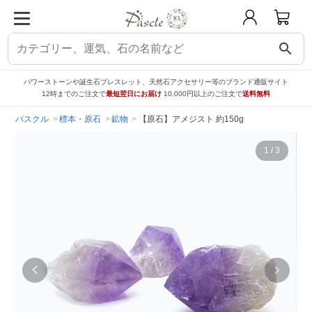
search
パワーストーンや誕生石ブレスレット、天然石アクセサリー等のブランド通販サイト
12時までのご注文で
最短翌日にお届け
10,000円以上のご注文で
送料無料
パスクル
標本・原石
鉱物
【原石】アメジスト 約150g
1
/
3