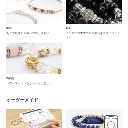
aco
X.G
あこや真珠と天然石のめぐり会い
メンズにおすすめの天然石をスタイリッシ
ュに
winQ
パワーストーンをかわいく、楽しく
オーダーメイド