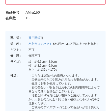
商品番号
AMrg150
在庫数
13
配 送：
翌日配送
可
送 料：
宅急便コンパクト
550円から(1万円以上で送料無料)
ギフト：
不可
修 理：
修理不可
サイズ：
縦：約6.5cm～8.0cm
幅：約3.5cm～6.0cm
重さ：約135g～170g
補足：
・こちらは1個からの販売となります。
・天然由来のキズや凹みが見られる場合があります。
・撮影に照明を使用しています。
・石の色合い・明るさはお手元の照明環境等によって
異なって見える場合がございます。
・可能な限り写真に近い在庫をご用意しております
が、天然石のため全く同じ色・模様とならない点をご
理解ください。
・ご利用のディスプレイによって色合いが若干異なり