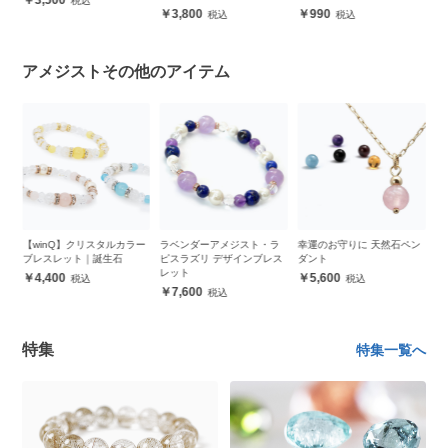
3,800
990
アメジストその他のアイテム
ー
ラベンダーアメジスト・ラ
幸運のお守りに 天然石ペン
天然石さざれ アメジスト
【
ピスラズリ デザインブレス
ダント
（紫水晶） 100g
ス
レット
5,600
1,600
7,600
特集
特集一覧へ