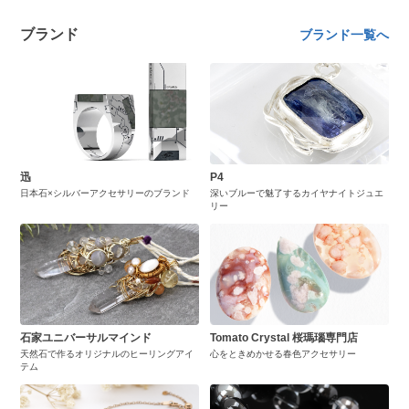
ブランド
ブランド一覧へ
迅
P4
日本石×シルバーアクセサリーのブランド
深いブルーで魅了するカイヤナイトジュエ
リー
石家ユニバーサルマインド
Tomato Crystal 桜瑪瑙専門店
天然石で作るオリジナルのヒーリングアイ
心をときめかせる春色アクセサリー
テム