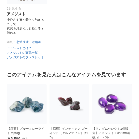
2月誕生石
アメジスト
冷静さや落ち着きを与える
ことで
真実を見抜く力を授けると
伝わる
運気：
恋愛成就
｜
結婚運
アメジストとは？
アメジストの商品一覧
アメジストのブレスレット
このアイテムを見た人はこんなアイテムを見ています
イ
【原石】インディアン ガー
【ランダムセレクト1個販
【原石】アメジスト 約180g
【
ネット（アルマディン） 約
売】アメジスト 10×8mm前
タ
7,800
5g
後 オーバル