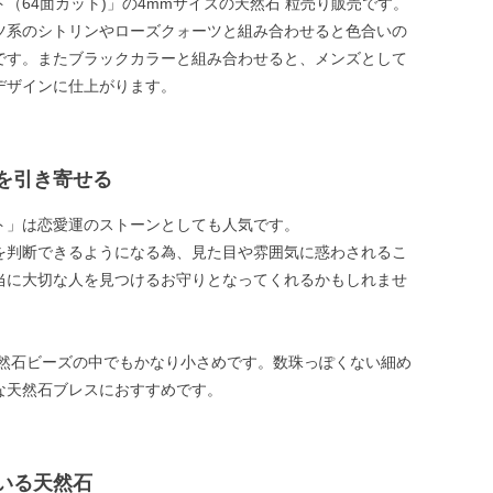
（64面カット)」の4mmサイズの天然石 粒売り販売です。
ツ系のシトリンやローズクォーツと組み合わせると色合いの
です。またブラックカラーと組み合わせると、メンズとして
デザインに仕上がります。
を引き寄せる
ト」は恋愛運のストーンとしても人気です。
を判断できるようになる為、見た目や雰囲気に惑わされるこ
当に大切な人を見つけるお守りとなってくれるかもしれませ
天然石ビーズの中でもかなり小さめです。数珠っぽくない細め
な天然石ブレスにおすすめです。
いる天然石