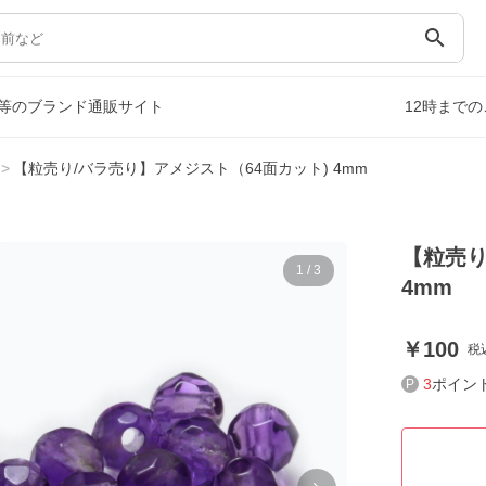
search
等のブランド通販サイト
12時まで
【粒売り/バラ売り】アメジスト（64面カット) 4mm
【粒売り
1
/
3
4mm
100
税
3
ポイン