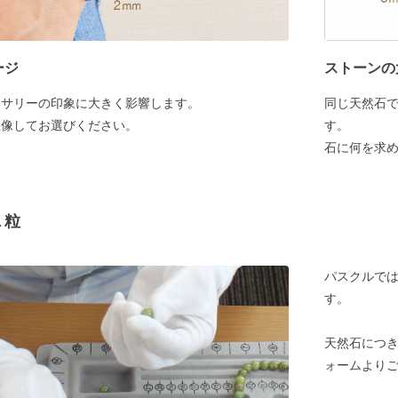
ージ
ストーンの
セサリーの印象に大きく影響します。
同じ天然石
想像してお選びください。
す。
石に何を求
１粒
パスクルでは
す。
天然石につ
ォームより