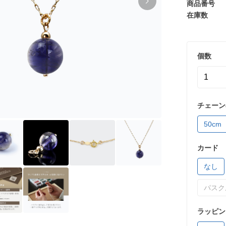
商品番号
在庫数
個数
チェーン
50cm
カード
なし
パスク
ラッピン