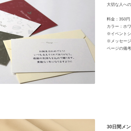
大切な人へ
料金：350
カラー：ホ
※イベント
※メッセージ
ページの備
30日間メ