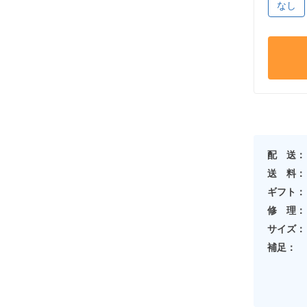
なし
配 送：
送 料：
ギフト：
修 理：
サイズ：
補足：