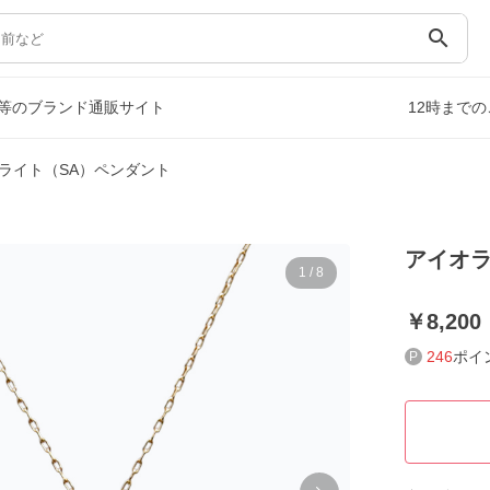
search
等のブランド通販サイト
12時まで
ライト（SA）ペンダント
アイオラ
1
/
8
8,200
246
ポイ