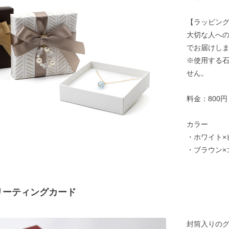
【ラッピン
大切な人へ
でお届けし
※使用する
せん。
料金：800
カラー
・ホワイト×
・ブラウン×
リーティングカード
封筒入りの