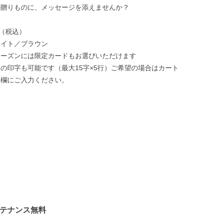
の贈りものに、メッセージを添えませんか？
円（税込）
ワイト／ブラウン
シーズンには限定カードもお選びいただけます
の印字も可能です（最大15字×5行）ご希望の場合はカート
考欄にご入力ください。
ンテナンス無料