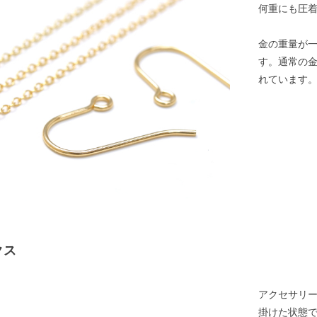
何重にも圧
金の重量が
す。通常の
れています
クス
アクセサリ
掛けた状態