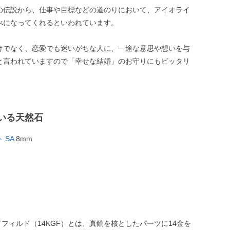
の伝説から、仕事や目標などの道のりにおいて、アイオライ
べになってくれるといわれています。
けでなく、恋愛でも迷いがちな人に、一途な意思や想いを与
と言われていますので「幸せな結婚」のお守りにもピッタリ
いる天然石
 SA
8mm
ドフィルド（14KGF）とは、真鍮を核としたパーツに14金を